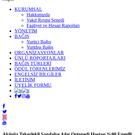
KURUMSAL
Hakkımızda
Vakıf Resmi Senedi
Faaliyet ve Hesap Raporları
YÖNETİM
BAĞIŞ
Yurtiçi Bağış
Yurtdışı Bağış
ORGANİZASYONLAR
ÜNLÜ RÖPORTAJLARI
BAĞIŞ TÜRLERİ
ÖDÜL TÖRENLERİMİZ
ENGELSİZ BİLGİLER
İLETİŞİM
ÜYELİK FORMU
Aküsüz Tekerlekli Sandalye Ağır Ortopedi Hastası %90 Engelli