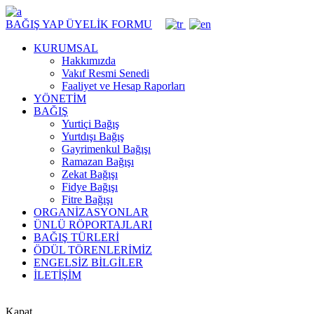
BAĞIŞ YAP
ÜYELİK FORMU
KURUMSAL
Hakkımızda
Vakıf Resmi Senedi
Faaliyet ve Hesap Raporları
YÖNETİM
BAĞIŞ
Yurtiçi Bağış
Yurtdışı Bağış
Gayrimenkul Bağışı
Ramazan Bağışı
Zekat Bağışı
Fidye Bağışı
Fitre Bağışı
ORGANİZASYONLAR
ÜNLÜ RÖPORTAJLARI
BAĞIŞ TÜRLERİ
ÖDÜL TÖRENLERİMİZ
ENGELSİZ BİLGİLER
İLETİŞİM
Kapat