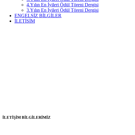
4.Yılın En İyileri Ödül Töreni Dergisi
3.Yılın En İyileri Ödül Töreni Dergisi
ENGELSİZ BİLGİLER
İLETİŞİM
Vakfımız 2011 yılında kuruluşundan bu yana Türkiye’deki binlerce
Engellinin ve ailesinin tekerlekli sandalye, ilaç, kira, erzak ve burs
ihtiyacı gibi taleplerine destek olmuş ve vakıflar kanuna tabii
İstanbul merkezli bir kuruluştur.
"En Büyük Engel Kalpte Olandır" sloganıyla hareket eden
kurumumuz düzenlediği Eğitimler, Konferanslar, Paneller ve
Türkiye'nin engelsizlere yönelik en büyük yardım gecesi olan
ENGELSİZ YAŞAM ÖDÜLLERİ ile siyaset, iş, sanat ve basın
dünyasında ses getirmiş ve saygınlık görmüştür.
İLETİŞİM BİLGİLERİMİZ
Adres :
Nispetiye Caddesi Çamlık Yolu Sk. Ortaklar Apt. No: 2 D:9