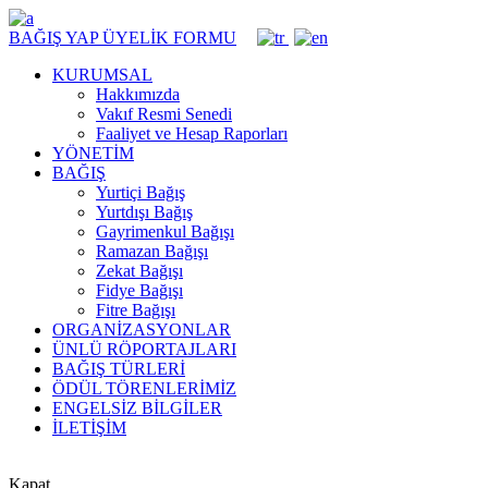
BAĞIŞ YAP
ÜYELİK FORMU
KURUMSAL
Hakkımızda
Vakıf Resmi Senedi
Faaliyet ve Hesap Raporları
YÖNETİM
BAĞIŞ
Yurtiçi Bağış
Yurtdışı Bağış
Gayrimenkul Bağışı
Ramazan Bağışı
Zekat Bağışı
Fidye Bağışı
Fitre Bağışı
ORGANİZASYONLAR
ÜNLÜ RÖPORTAJLARI
BAĞIŞ TÜRLERİ
ÖDÜL TÖRENLERİMİZ
ENGELSİZ BİLGİLER
İLETİŞİM
Kapat