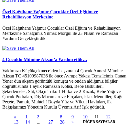
Özel Kağıthane Yağmur Çocuklar Özel Eğitim ve
Rehabilitasyon Merkezine
Özel Kağıthane Yağmur Çocuklar Özel Eğitim ve Rehabilitasyon
Merkezine Sanatçımız Yılmaz Morgül ile 23 Nisan ve Ramazan
Yardımı Gerçekleştirdik.
4 Çocuklu Mümine Aksan’a Yardım ettik…
Vakfımıza Küçükçekmece’den başvuran 4 Çocuk Annesi Mümine
Aksan TC 45109987036 ile önce Avrupa Yakası Temsilcimiz Canan
Yener dün akşam görüntülü konuştu ve ondan aldığımız bilgiler
doğrultusunda 1 aylık Ramazan Kolisi, Bebe Bisküileri,
Şekerlemeler, Süt, Okçu Triko 1 Hırka ve 2 Kazak, Bebe Yağı ve
Çocuk Pudraları, Diş Macunları ve Fırçaları, Islak Mendiller, Kağıt
Peçete, Pamuk, Muhtelif Boyda Yüz ve Vücut Havluları, ilk
Bağışlarımızı Yönetim Kurulu Üyemiz Arif Işık götürdü.
«
1
2
...
8
9
10
11
12
13
14
...
27
28
»
DİĞER SAYFALAR