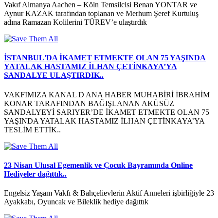
Vakıf Almanya Aachen – Köln Temsilcisi Benan YONTAR ve
Aynur KAZAK tarafından toplanan ve Merhum Şeref Kurtuluş
adına Ramazan Kolilerini TÜREV’e ulaştırdık
İSTANBUL'DA İKAMET ETMEKTE OLAN 75 YAŞINDA
YATALAK HASTAMIZ İLHAN ÇETİNKAYA’YA
SANDALYE ULAŞTIRDIK..
VAKFIMIZA KANAL D ANA HABER MUHABİRİ İBRAHİM
KONAR TARAFINDAN BAĞIŞLANAN AKÜSÜZ
SANDALYEYİ SARIYER’DE İKAMET ETMEKTE OLAN 75
YAŞINDA YATALAK HASTAMIZ İLHAN ÇETİNKAYA’YA
TESLİM ETTİK..
23 Nisan Ulusal Egemenlik ve Çocuk Bayramında Online
Hediyeler dağıttık..
Engelsiz Yaşam Vakfı & Bahçelievlerin Aktif Anneleri işbirliğiyle 23
Ayakkabı, Oyuncak ve Bileklik hediye dağıttık