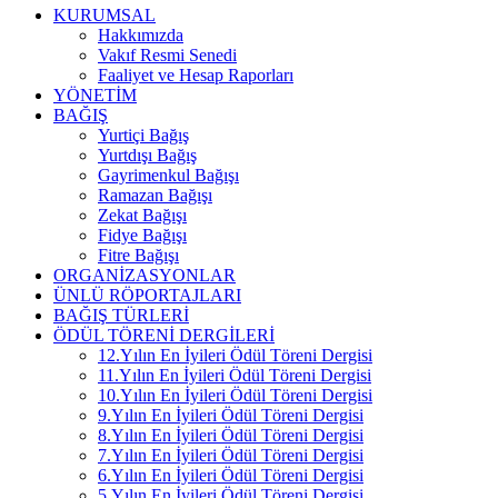
KURUMSAL
Hakkımızda
Vakıf Resmi Senedi
Faaliyet ve Hesap Raporları
YÖNETİM
BAĞIŞ
Yurtiçi Bağış
Yurtdışı Bağış
Gayrimenkul Bağışı
Ramazan Bağışı
Zekat Bağışı
Fidye Bağışı
Fitre Bağışı
ORGANİZASYONLAR
ÜNLÜ RÖPORTAJLARI
BAĞIŞ TÜRLERİ
ÖDÜL TÖRENİ DERGİLERİ
12.Yılın En İyileri Ödül Töreni Dergisi
11.Yılın En İyileri Ödül Töreni Dergisi
10.Yılın En İyileri Ödül Töreni Dergisi
9.Yılın En İyileri Ödül Töreni Dergisi
8.Yılın En İyileri Ödül Töreni Dergisi
7.Yılın En İyileri Ödül Töreni Dergisi
6.Yılın En İyileri Ödül Töreni Dergisi
5.Yılın En İyileri Ödül Töreni Dergisi